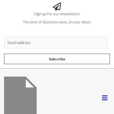
Sign up for our newsletters
The best of Business news, in your inbox.
Al
E
m
a
i
Subscribe
l
*
Menu