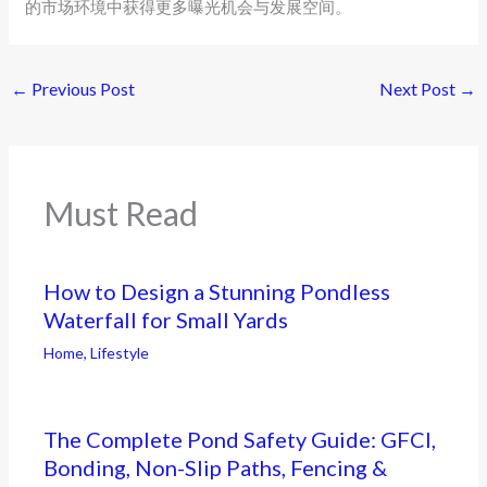
的市场环境中获得更多曝光机会与发展空间。
←
Previous Post
Next Post
→
Must Read
How to Design a Stunning Pondless
Waterfall for Small Yards
Home
,
Lifestyle
The Complete Pond Safety Guide: GFCI,
Bonding, Non-Slip Paths, Fencing &