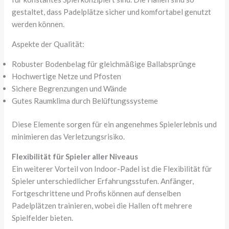
gestaltet, dass Padelplätze sicher und komfortabel genutzt
werden können.
Aspekte der Qualität:
Robuster Bodenbelag für gleichmäßige Ballabsprünge
Hochwertige Netze und Pfosten
Sichere Begrenzungen und Wände
Gutes Raumklima durch Belüftungssysteme
Diese Elemente sorgen für ein angenehmes Spielerlebnis und
minimieren das Verletzungsrisiko.
Flexibilität für Spieler aller Niveaus
Ein weiterer Vorteil von Indoor-Padel ist die Flexibilität für
Spieler unterschiedlicher Erfahrungsstufen. Anfänger,
Fortgeschrittene und Profis können auf denselben
Padelplätzen trainieren, wobei die Hallen oft mehrere
Spielfelder bieten.