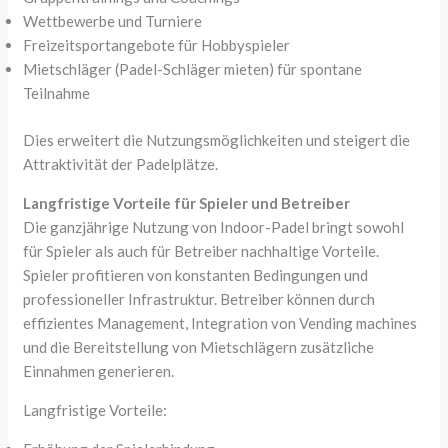
Wettbewerbe und Turniere
Freizeitsportangebote für Hobbyspieler
Mietschläger (Padel-Schläger mieten) für spontane
Teilnahme
Dies erweitert die Nutzungsmöglichkeiten und steigert die
Attraktivität der Padelplätze.
Langfristige Vorteile für Spieler und Betreiber
Die ganzjährige Nutzung von Indoor-Padel bringt sowohl
für Spieler als auch für Betreiber nachhaltige Vorteile.
Spieler profitieren von konstanten Bedingungen und
professioneller Infrastruktur. Betreiber können durch
effizientes Management, Integration von Vending machines
und die Bereitstellung von Mietschlägern zusätzliche
Einnahmen generieren.
Langfristige Vorteile: