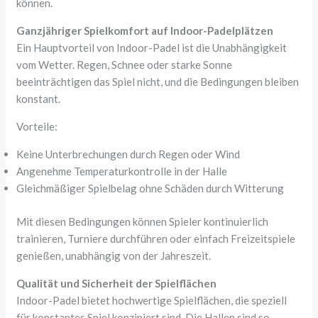
können.
Ganzjähriger Spielkomfort auf Indoor-Padelplätzen
Ein Hauptvorteil von Indoor-Padel ist die Unabhängigkeit
vom Wetter. Regen, Schnee oder starke Sonne
beeinträchtigen das Spiel nicht, und die Bedingungen bleiben
konstant.
Vorteile:
Keine Unterbrechungen durch Regen oder Wind
Angenehme Temperaturkontrolle in der Halle
Gleichmäßiger Spielbelag ohne Schäden durch Witterung
Mit diesen Bedingungen können Spieler kontinuierlich
trainieren, Turniere durchführen oder einfach Freizeitspiele
genießen, unabhängig von der Jahreszeit.
Qualität und Sicherheit der Spielflächen
Indoor-Padel bietet hochwertige Spielflächen, die speziell
für konstantes Spiel konzipiert sind. Die Hallen sind so