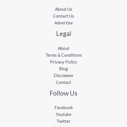
About Us
Contact Us
Advertise
Legal
About
Terms & Conditions
Privacy Policy
Blog
Disclaimer
Contact
Follow Us
Facebook
Youtube
Twitter