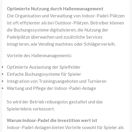
Optimierte Nutzung durch Hallenmanagement
Die Organisation und Verwaltung von Indoor-Padel-Plätzen
ist oft effizienter als bei Outdoor-Plätzen. Betreiber können
die Buchungssysteme digitalisieren, die Nutzung der
Padelplätze überwachen und zusätzliche Services
integrieren, wie Vending machines oder Schlägerverleih.
Vorteile des Hallenmanagements:
Optimierte Auslastung der Spielfelder
Einfache Buchungssysteme für Spieler
Integration von Trainingsangeboten und Turnieren
Wartung und Pflege der Indoor-Padel-Anlage
So wird der Betrieb reibungslos gestaltet und das
Spielerlebnis verbessert.
Warum Indoor-Padel die Investition wert ist
Indoor-Padel-Anlagen bieten Vorteile sowohl für Spieler als